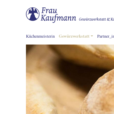
Hauptnavigation
Gewürzwerkstatt
Küchenmeisterin
Partner_i